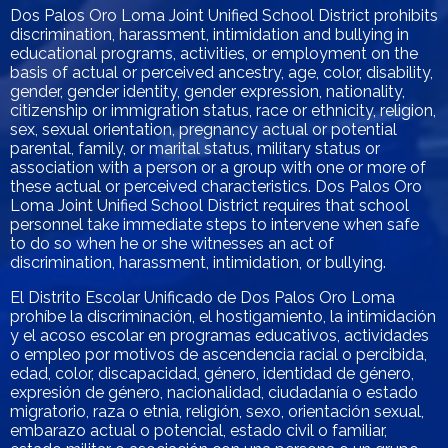
Dos Palos Oro Loma Joint Unified School District prohibits
discrimination, harassment, intimidation and bullying in
educational programs, activities, or employment on the
basis of actual or perceived ancestry, age, color, disability,
gender, gender identity, gender expression, nationality,
citizenship or immigration status, race or ethnicity, religion,
sex, sexual orientation, pregnancy actual or potential
parental, family, or marital status, military status or
association with a person or a group with one or more of
these actual or perceived characteristics. Dos Palos Oro
Loma Joint Unified School District requires that school
personnel take immediate steps to intervene when safe
to do so when he or she witnesses an act of
discrimination, harassment, intimidation, or bullying.
El Distrito Escolar Unificado de Dos Palos Oro Loma
prohíbe la discriminación, el hostigamiento, la intimidación
y el acoso escolar en programas educativos, actividades
o empleo por motivos de ascendencia racial o percibida,
edad, color, discapacidad, género, identidad de género,
expresión de género, nacionalidad, ciudadanía o estado
migratorio, raza o etnia, religión, sexo, orientación sexual,
embarazo actual o potencial, estado civil o familiar,