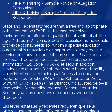
Title IX Training - Sample Notice of Allegation
Complainant
Title IX Training - Sample Notice of Allegation
Respondent
State and Federal law require that a free and appropriate
public education (FAPE) in the least restrictive
environment be offered to qualified pupils with disabilities
ages 3 through 21 years. Students classified as individuals
with exceptional needs for whom a special education
placement is unavailable or inappropriate may receive
services in a private nonsectarian school. Please contact
the local director of special education for specific
information. (Ed Code, § 56040 et seq.) In addition,
services are available for students who have a disability
which interferes with their equal Access to educational
opportunities. (Section 504 of the Rehabilitation Act of
1973, 34 C.F.R. §104.32) The District Official listed below is
responsible for handling requests for services under
Section 504, any questions or concerns should be
directed to:
Las leyes estatales y federales requieren que se le
ofrezca una educación pública, gratuita, y apropiada