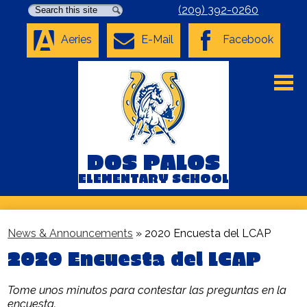
Search
Search
(209) 392-0260
Aeries
E-Mail
Facebook
Skip
to
main
content
About Us
Academics
DOS PALOS
Parents
ELEMENTARY SCHOOL
Staff
Students
News & Announcements
»
2020 Encuesta del LCAP
2020 Encuesta del LCAP
COVID-19 Resources
District Home
Tome unos minutos para contestar las preguntas en la
encuesta.