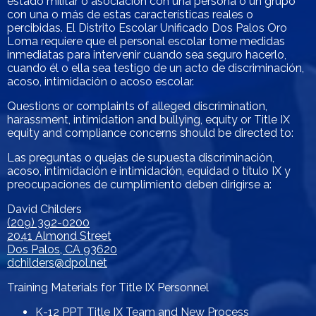
estado militar o asociación con una persona o un grupo
con una o más de estas características reales o
percibidas. El Distrito Escolar Unificado Dos Palos Oro
Loma requiere que el personal escolar tome medidas
inmediatas para intervenir cuando sea seguro hacerlo,
cuando él o ella sea testigo de un acto de discriminación,
acoso, intimidación o acoso escolar.
Questions or complaints of alleged discrimination,
harassment, intimidation and bullying, equity or Title IX
equity and compliance concerns should be directed to:
Las preguntas o quejas de supuesta discriminación,
acoso, intimidación e intimidación, equidad o título IX y
preocupaciones de cumplimiento deben dirigirse a:
David Childers
(209) 392-0200
2041 Almond Street
Dos Palos, CA 93620
dchilders@dpol.net
Training Materials for Title IX Personnel
K-12 PPT Title IX Team and New Process