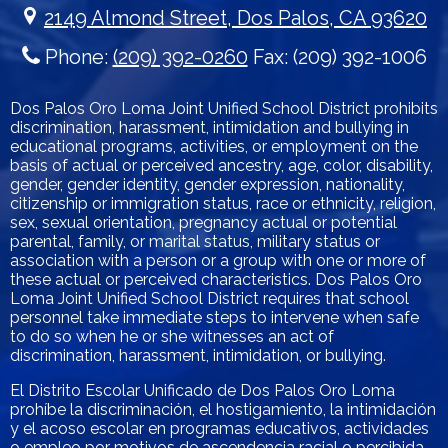
2149 Almond Street, Dos Palos, CA 93620
Phone:
(209) 392-0260
Fax: (209) 392-1006
Dos Palos Oro Loma Joint Unified School District prohibits
discrimination, harassment, intimidation and bullying in
educational programs, activities, or employment on the
basis of actual or perceived ancestry, age, color, disability,
gender, gender identity, gender expression, nationality,
citizenship or immigration status, race or ethnicity, religion,
sex, sexual orientation, pregnancy actual or potential
parental, family, or marital status, military status or
association with a person or a group with one or more of
these actual or perceived characteristics. Dos Palos Oro
Loma Joint Unified School District requires that school
personnel take immediate steps to intervene when safe
to do so when he or she witnesses an act of
discrimination, harassment, intimidation, or bullying.
El Distrito Escolar Unificado de Dos Palos Oro Loma
prohíbe la discriminación, el hostigamiento, la intimidación
y el acoso escolar en programas educativos, actividades
o empleo por motivos de ascendencia racial o percibida,