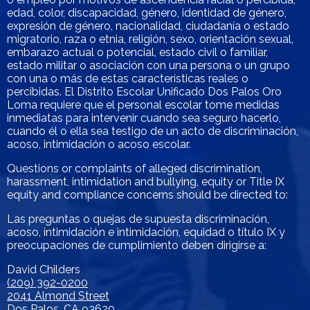
edad, color, discapacidad, género, identidad de género,
expresión de género, nacionalidad, ciudadanía o estado
migratorio, raza o etnia, religión, sexo, orientación sexual,
embarazo actual o potencial, estado civil o familiar,
estado militar o asociación con una persona o un grupo
con una o más de estas características reales o
percibidas. El Distrito Escolar Unificado Dos Palos Oro
Loma requiere que el personal escolar tome medidas
inmediatas para intervenir cuando sea seguro hacerlo,
cuando él o ella sea testigo de un acto de discriminación,
acoso, intimidación o acoso escolar.
Questions or complaints of alleged discrimination,
harassment, intimidation and bullying, equity or Title IX
equity and compliance concerns should be directed to:
Las preguntas o quejas de supuesta discriminación,
acoso, intimidación e intimidación, equidad o título IX y
preocupaciones de cumplimiento deben dirigirse a:
David Childers
(209) 392-0200
2041 Almond Street
Dos Palos, CA 93620