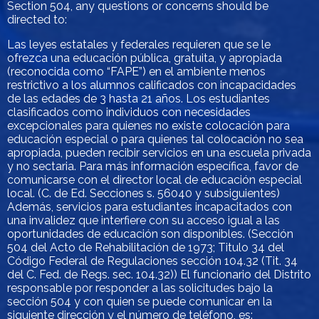
Section 504, any questions or concerns should be
directed to:
Las leyes estatales y federales requieren que se le
ofrezca una educación pública, gratuita, y apropiada
(reconocida como “FAPE”) en el ambiente menos
restrictivo a los alumnos calificados con incapacidades
de las edades de 3 hasta 21 años. Los estudiantes
clasificados como individuos con necesidades
excepcionales para quienes no existe colocación para
educación especial o para quienes tal colocación no sea
apropiada, pueden recibir servicios en una escuela privada
y no sectaria. Para más información específica, favor de
comunicarse con el director local de educación especial
local. (C. de Ed. Secciones s. 56040 y subsiguientes)
Además, servicios para estudiantes incapacitados con
una invalidez que interfiere con su acceso igual a las
oportunidades de educación son disponibles. (Sección
504 del Acto de Rehabilitación de 1973; Titulo 34 del
Código Federal de Regulaciones sección 104.32 (Tit. 34
del C. Fed. de Regs. sec. 104.32)) El funcionario del Distrito
responsable por responder a las solicitudes bajo la
sección 504 y con quien se puede comunicar en la
siguiente dirección y el número de teléfono, es: