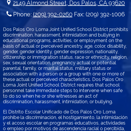
2149 Almond Street, Dos Palos, CA 93620
Phone:
(209) 392-0260
Fax: (209) 392-1006
Dos Palos Oro Loma Joint Unified School District prohibits
discrimination, harassment, intimidation and bullying in
educational programs, activities, or employment on the
basis of actual or perceived ancestry, age, color, disability,
gender, gender identity, gender expression, nationality,
citizenship or immigration status, race or ethnicity, religion,
sex, sexual orientation, pregnancy actual or potential
parental, family, or marital status, military status or
association with a person or a group with one or more of
these actual or perceived characteristics. Dos Palos Oro
Loma Joint Unified School District requires that school
personnel take immediate steps to intervene when safe
to do so when he or she witnesses an act of
discrimination, harassment, intimidation, or bullying.
El Distrito Escolar Unificado de Dos Palos Oro Loma
prohíbe la discriminación, el hostigamiento, la intimidación
y el acoso escolar en programas educativos, actividades
o empleo por motivos de ascendencia racial o percibida,