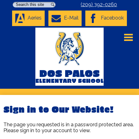
Search
Search
(209) 392-0260
Aeries
E-Mail
Facebook
Skip
to
main
content
About Us
Academics
DOS PALOS
Parents
ELEMENTARY SCHOOL
Staff
Students
Sign in to Our Website!
COVID-19 Resources
The page you requested is in a password protected area.
Please sign in to your account to view.
District Home