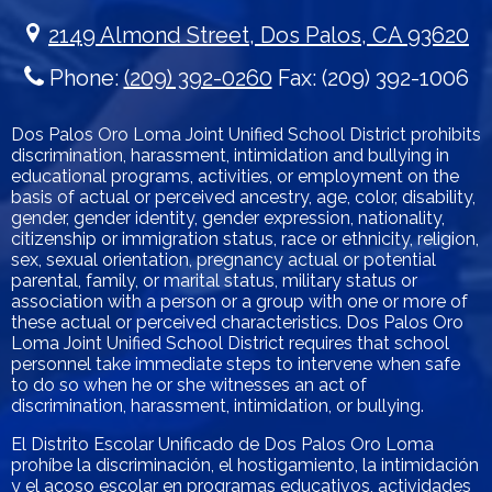
2149 Almond Street, Dos Palos, CA 93620
Phone:
(209) 392-0260
Fax: (209) 392-1006
Dos Palos Oro Loma Joint Unified School District prohibits
discrimination, harassment, intimidation and bullying in
educational programs, activities, or employment on the
basis of actual or perceived ancestry, age, color, disability,
gender, gender identity, gender expression, nationality,
citizenship or immigration status, race or ethnicity, religion,
sex, sexual orientation, pregnancy actual or potential
parental, family, or marital status, military status or
association with a person or a group with one or more of
these actual or perceived characteristics. Dos Palos Oro
Loma Joint Unified School District requires that school
personnel take immediate steps to intervene when safe
to do so when he or she witnesses an act of
discrimination, harassment, intimidation, or bullying.
El Distrito Escolar Unificado de Dos Palos Oro Loma
prohíbe la discriminación, el hostigamiento, la intimidación
y el acoso escolar en programas educativos, actividades