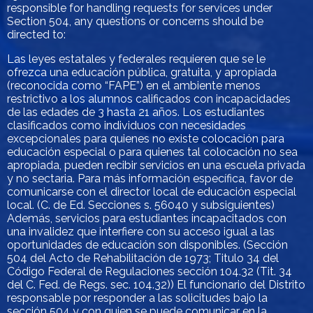
responsible for handling requests for services under
Section 504, any questions or concerns should be
directed to:
Las leyes estatales y federales requieren que se le
ofrezca una educación pública, gratuita, y apropiada
(reconocida como “FAPE”) en el ambiente menos
restrictivo a los alumnos calificados con incapacidades
de las edades de 3 hasta 21 años. Los estudiantes
clasificados como individuos con necesidades
excepcionales para quienes no existe colocación para
educación especial o para quienes tal colocación no sea
apropiada, pueden recibir servicios en una escuela privada
y no sectaria. Para más información específica, favor de
comunicarse con el director local de educación especial
local. (C. de Ed. Secciones s. 56040 y subsiguientes)
Además, servicios para estudiantes incapacitados con
una invalidez que interfiere con su acceso igual a las
oportunidades de educación son disponibles. (Sección
504 del Acto de Rehabilitación de 1973; Titulo 34 del
Código Federal de Regulaciones sección 104.32 (Tit. 34
del C. Fed. de Regs. sec. 104.32)) El funcionario del Distrito
responsable por responder a las solicitudes bajo la
sección 504 y con quien se puede comunicar en la